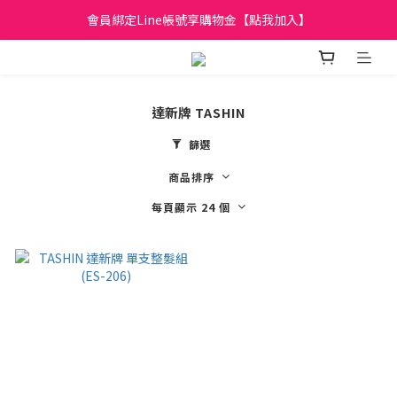
日立家電、國際牌 原廠管制價格 私訊優惠價
會員綁定Line帳號享購物金【點我加入】
全館滿299元免運
日立家電、國際牌 原廠管制價格 私訊優惠價
達新牌 TASHIN
篩選
商品排序
每頁顯示 24 個