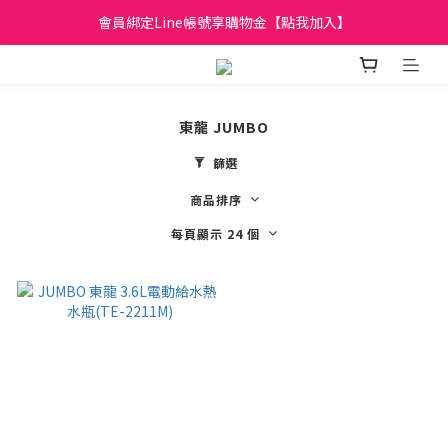
日立家電、國際牌 原廠管制價格 私訊優惠價
會員綁定Line帳號享購物金【點我加入】
全館滿299元免運
日立家電、國際牌 原廠管制價格 私訊優惠價
東龍 JUMBO
篩選
商品排序
每頁顯示 24 個