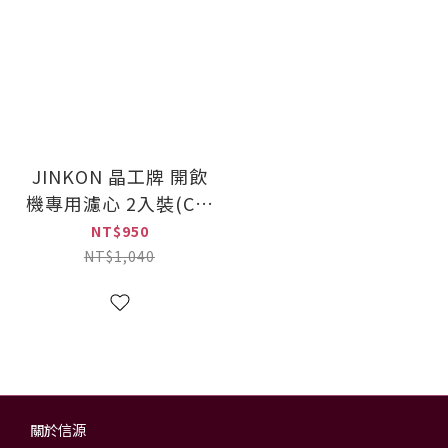
JINKON 晶工牌 開飲
機專用濾心 2入裝(CF-
2512)
NT$950
NT$1,040
關於信源