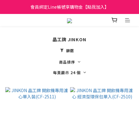
日立家電、國際牌 原廠管制價格 私訊優惠價
會員綁定Line帳號享購物金【點我加入】
全館滿299元免運
日立家電、國際牌 原廠管制價格 私訊優惠價
晶工牌 JINKON
篩選
商品排序
每頁顯示 24 個