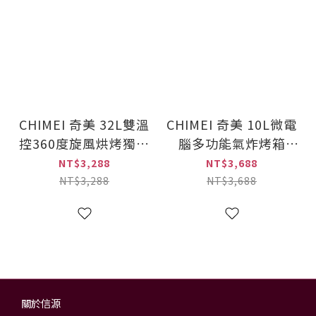
CHIMEI 奇美 32L雙溫
CHIMEI 奇美 10L微電
控360度旋風烘烤獨立
腦多功能氣炸烤箱
發酵電烤箱(EV-
(EV-10S0FM)
NT$3,288
NT$3,688
32F0SK)
NT$3,288
NT$3,688
關於信源