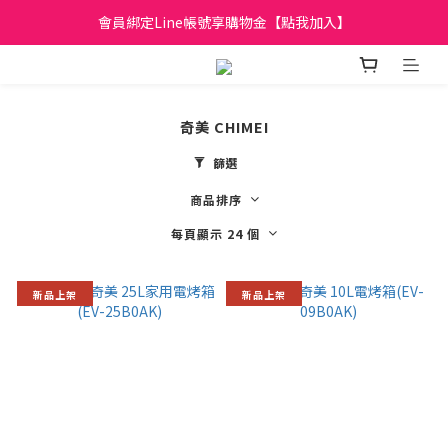
會員綁定Line帳號享購物金【點我加入】
日立家電、國際牌 原廠管制價格 私訊優惠價
全館滿299元免運
日立家電、國際牌 原廠管制價格 私訊優惠價
奇美 CHIMEI
篩選
商品排序
每頁顯示 24 個
新品上架
新品上架