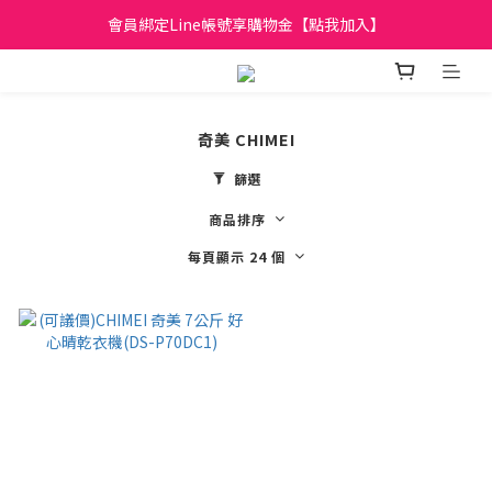
日立家電、國際牌 原廠管制價格 私訊優惠價
會員綁定Line帳號享購物金【點我加入】
全館滿299元免運
日立家電、國際牌 原廠管制價格 私訊優惠價
奇美 CHIMEI
篩選
商品排序
每頁顯示 24 個