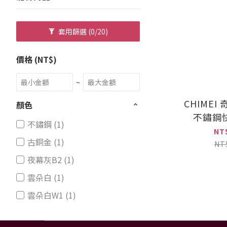
套用篩選
(0/20)
價格 (NT$)
~
CHIMEI
顏色
不鏽鋼快
不鏽鋼 (1)
15
NT
古銅金 (1)
NT
夜幕灰B2 (1)
雲朵白 (1)
雲朵白W1 (1)