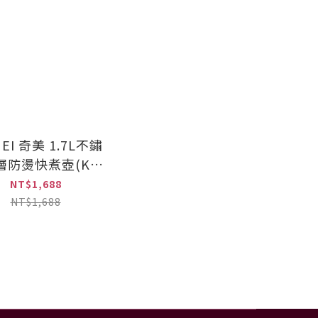
MEI 奇美 1.7L不鏽
層防燙快煮壺(KT-
17MS05)
NT$1,688
NT$1,688