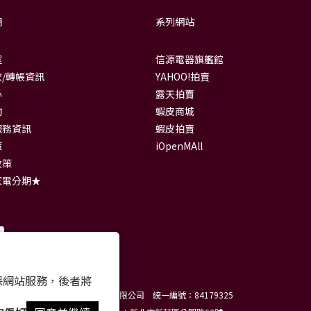
明
系列網站
程
信源電器旗艦館
/轉帳資訊
YAHOO!拍賣
心
露天拍賣
詢
蝦皮商城
服務資訊
蝦皮拍賣
策
iOpenMAll
政策
家電分期★
 以確保網站服務，後者將
信源電器有限公司 統一編號：84179325