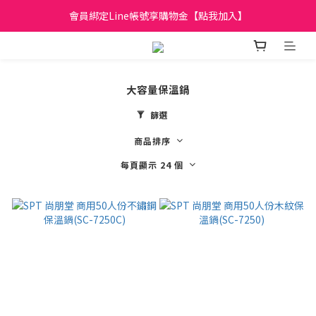
日立家電、國際牌 原廠管制價格 私訊優惠價
會員綁定Line帳號享購物金【點我加入】
全館滿299元免運
日立家電、國際牌 原廠管制價格 私訊優惠價
大容量保溫鍋
篩選
商品排序
每頁顯示 24 個