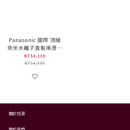
Panasonic 國際 頂級
奈米水離子直髮捲燙器
(EH-HS0J-K)
NT$4,130
NT$4,590
關於信源
關於我們