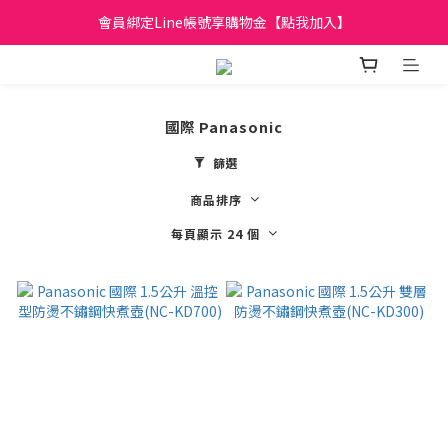
日立家電、國際牌 原廠管制價格 私訊優惠價
會員綁定Line帳號享購物金【點我加入】
全館滿299元免運
日立家電、國際牌 原廠管制價格 私訊優惠價
國際 Panasonic
篩選
商品排序
每頁顯示 24 個