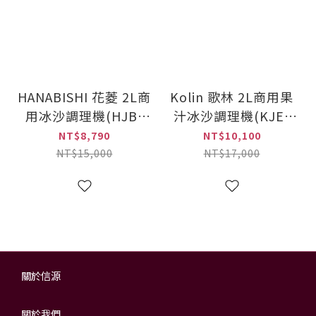
HANABISHI 花菱 2L商
Kolin 歌林 2L商用果
用冰沙調理機(HJB-
汁冰沙調理機(KJE-
BD150)
KYR801)
NT$8,790
NT$10,100
NT$15,000
NT$17,000
關於信源
關於我們