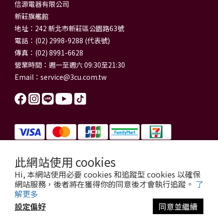
信源電器有限公司
新莊旗艦館
地址：242 新北市新莊區公園路63號
電話：(02) 2998-9288 (代表號)
傳真：(02) 8991-6628
營業時間：週一至週六 09:30至21:30
Email：
service@3cu.com.tw
此網站使用 cookies
信源電器有限公司 統一編號：84179325
Hi, 本網站使用必要 cookies 和追蹤型 cookies 以確保
門市地址：新北市新莊區公園路63號
網站服務，後者將在獲得你的同意後才會執行追蹤。
了
信源電器 版權所有
解更多
copyright © 2026 3cu.com.tw All Rights Reserved.
設定偏好
同意並繼續