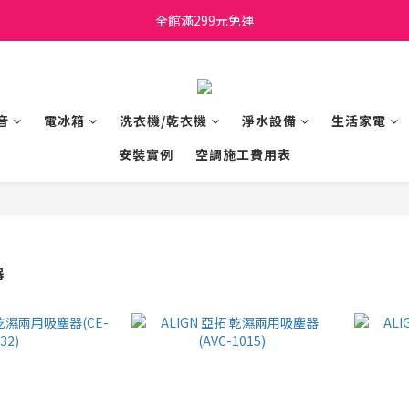
日立家電、國際牌 原廠管制價格 私訊優惠價
全館滿299元免運
日立家電、國際牌 原廠管制價格 私訊優惠價
音
電冰箱
洗衣機/乾衣機
淨水設備
生活家電
安裝實例
空調施工費用表
器