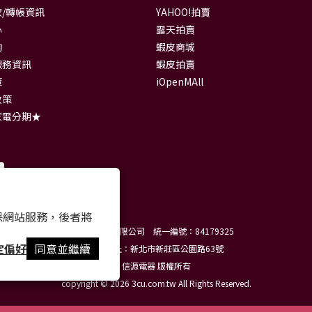
/轉帳資訊
YAHOO!拍賣
心
露天拍賣
詢
蝦皮商城
服務資訊
蝦皮拍賣
策
iOpenMAll
政策
家電分期★
 以確保網站服務，後者將
信源電器有限公司 統一編號：84179325
定偏好
同意並繼續
門市地址：新北市新莊區公園路63號
信源電器 版權所有
copyright © 2026 3cu.com.tw All Rights Reserved.