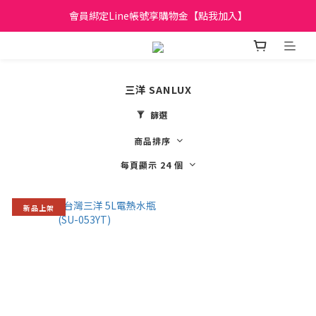
日立家電、國際牌 原廠管制價格 私訊優惠價
會員綁定Line帳號享購物金【點我加入】
全館滿299元免運
日立家電、國際牌 原廠管制價格 私訊優惠價
三洋 SANLUX
篩選
商品排序
每頁顯示 24 個
新品上架