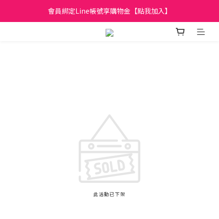
日立家電、國際牌 原廠管制價格 私訊優惠價
會員綁定Line帳號享購物金【點我加入】
全館滿299元免運
日立家電、國際牌 原廠管制價格 私訊優惠價
此活動已下架