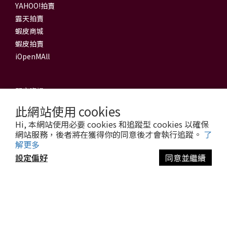
YAHOO!拍賣
露天拍賣
蝦皮商城
蝦皮拍賣
iOpenMAll
門市資訊
此網站使用 cookies
信源電器有限公司
Hi, 本網站使用必要 cookies 和追蹤型 cookies 以確保
新莊旗艦館
網站服務，後者將在獲得你的同意後才會執行追蹤。
了
解更多
地址：242 新北市新莊區公園路63號
電話：(02) 2998-9288 (代表號)
設定偏好
同意並繼續
傳真：(02) 8991-6628
立即購買
營業時間：週一至週六 09:30至21:30
Email：
service@3cu.com.tw