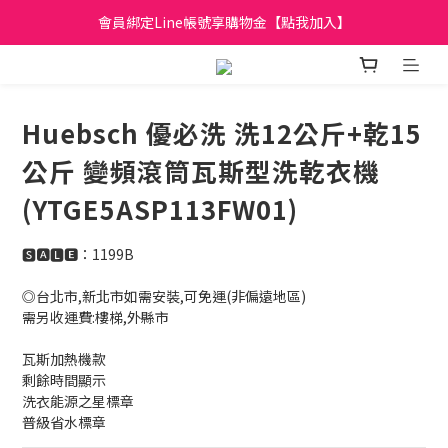
會員綁定Line帳號享購物金【點我加入】
日立家電、國際牌 原廠管制價格 私訊優惠價
全館滿299元免運
日立家電、國際牌 原廠管制價格 私訊優惠價
Huebsch 優必洗 洗12公斤+乾15
公斤 變頻滾筒瓦斯型洗乾衣機
(YTGE5ASP113FW01)
🆂🅰🅻🅴：1199B
◎台北市,新北市如需安裝,可免運(非偏遠地區)
需另收運費:樓梯,外縣市
瓦斯加熱機款
剩餘時間顯示
洗衣能源之星標章
普級省水標章