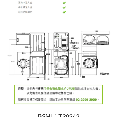
BSMI：
T39342