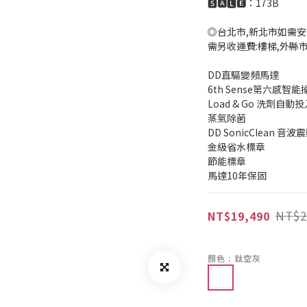
🆂🅰🅻🅴：173B
◎台北市,新北市如需安
需另收運費:樓梯,外縣
DD直驅變頻馬達
6th Sense第六感智
Load & Go 洗劑自動
蒸氣除菌
DD SonicClean 音波
金級省水標章
節能標章
馬達10年保固
NT$2
NT$19,490
顏色
: 鈦空灰