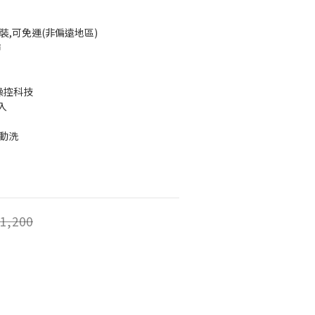
裝,可免運(非偏遠地區)
市
能操控科技
投入
震動洗
1,200