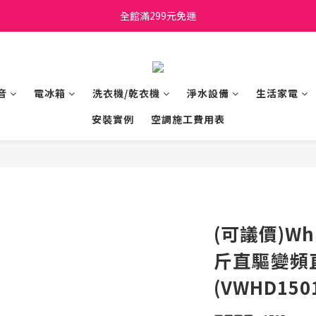
日立家電、國際牌 原廠管制價格 私訊優惠價
全館滿299元免運
日立家電、國際牌 原廠管制價格 私訊優惠價
音
電冰箱
洗衣機/乾衣機
淨水設備
生活家電
安裝實例
空調施工費用表
(可議價)Whi
斤直驅變頻
(VWHD150