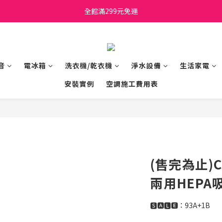
日立家電、國際牌 原廠管制價格 私訊優惠價
全館滿299元免運
日立家電、國際牌 原廠管制價格 私訊優惠價
音
電冰箱
洗衣機/乾衣機
淨水設備
生活家電
安裝實例
空調施工費用表
(售完為止)C
兩用HEPA吸
🆂🅰🅻🅴：93A+1B