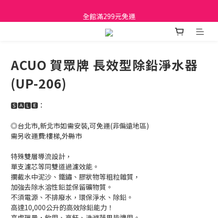
日立家電、國際牌 原廠管制價格 私訊優惠價
全館滿299元免運
日立家電、國際牌 原廠管制價格 私訊優惠價
ACUO 賀眾牌 長效型除鉛淨水器
(UP-206)
🆂🅰🅻🅴：
◎台北市,新北市如需安裝,可免運(非偏遠地區)
需另收運費:樓梯,外縣市
特殊雙層導流設計，
單支濾芯等同雙道過濾效能。
攔截水中泥沙、鐵鏽、膠狀物等粗粒雜質，
加強去除水溶性鉛並保留礦物質。
不須電源、不排廢水，環保淨水、除鉛。
高達10,000公升的高效除鉛能力！
高處理量，飲用、烹飪、洗滌蔬果皆適用。