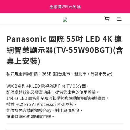
日立家電、國際牌 原廠管制價格 私訊優惠價
全館滿299元免運
日立家電、國際牌 原廠管制價格 私訊優惠價
Panasonic 國際 55吋 LED 4K 連
網智慧顯示器(TV-55W90BGT)(含
桌上安裝)
私訊現金(轉帳)價：265B (限台北市、新北市，外縣市另計)
W90B系列 4K LED 電視內建 Fire TV OS介面，
配備卓越效能及豐富功能，提供您出色的使用體驗。
144Hz LED 面板能呈現流暢動態與生動鮮明的遊戲畫面。
搭載 HCX Pro AI Processor MKII晶片，
能依據內容精確調校色彩、對比與清晰度，
讓畫質細節更加細膩自然。