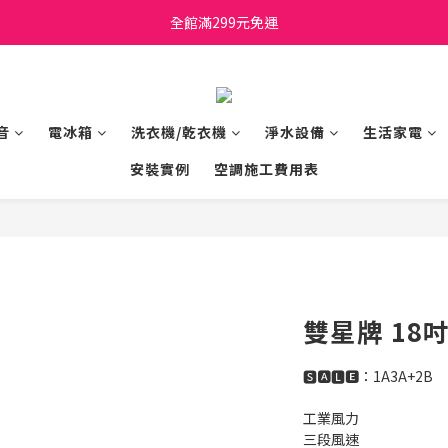
日立家電、國際牌 原廠管制價格 私訊優惠價
全館滿299元免運
日立家電、國際牌 原廠管制價格 私訊優惠價
音
電冰箱
洗衣機/乾衣機
淨水設備
生活家電
安裝實例
空調施工費用表
雙星牌 18吋
🆂🅰🅻🅴：1A3A+2B
工業風力
三段風速