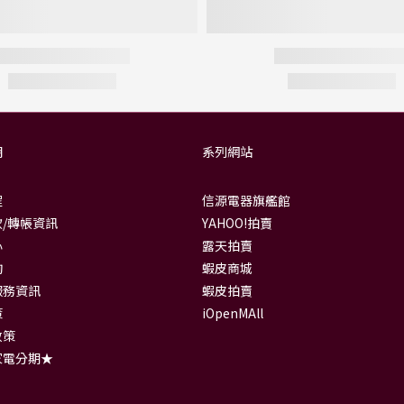
明
系列網站
程
信源電器旗艦館
/轉帳資訊
YAHOO!拍賣
心
露天拍賣
詢
蝦皮商城
服務資訊
蝦皮拍賣
策
iOpenMAll
政策
家電分期★