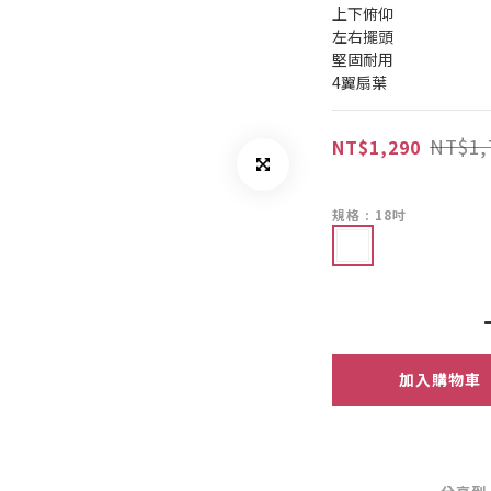
上下俯仰
左右擺頭
堅固耐用
4翼扇葉
NT$1,
NT$1,290
規格
: 18吋
加入購物車