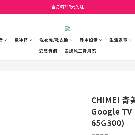
日立家電、國際牌 原廠管制價格 私訊優惠價
全館滿299元免運
日立家電、國際牌 原廠管制價格 私訊優惠價
音
電冰箱
洗衣機/乾衣機
淨水設備
生活家電
安裝實例
空調施工費用表
CHIMEI 奇
Google 
65G300)