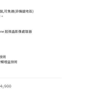
裝,可免運(非偏遠地區)
市。
Engine 超微晶影像處理器
技術
動態流暢增益技術
4,900