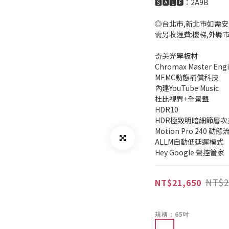
🆂🅰🅻🅴：2A9B
◎台北市,新北市如需安
需另收運費:樓梯,外縣
奇美光學板材
Chromax Master 
MEMC動態補償科技
內建YouTube Music
杜比視界+全景聲
HDR10
HDR極致明暗細節層次
Motion Pro 240 
ALLM自動低延遲模式
Hey Google 聲控管家
NT$2
NT$21,650
規格
: 65吋