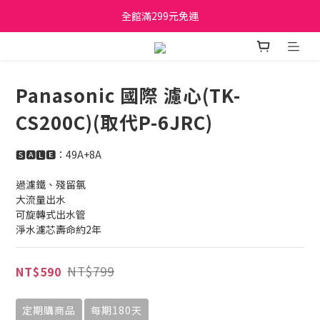
日立家電、國際牌 原廠管制價格 私訊優惠價
全館滿299元免運
日立家電、國際牌 原廠管制價格 私訊優惠價
Panasonic 國際 濾心(TK-
CS200C)(取代P-6JRC)
🆂🅰🅻🅴：49A+8A
過濾鐵、殘留氯
大流量出水
可旋轉式出水管
淨水濾芯壽命約2年
NT$799
NT$590
定期購商品
每期180天