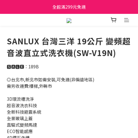
日立家電、國際牌 原廠管制價格 私訊優惠價
全館滿299元免運
日立家電、國際牌 原廠管制價格 私訊優惠價
SANLUX 台灣三洋 19公斤 變頻超
音波直立式洗衣機(SW-V19N)
🆂🅰🅻🅴：189B
◎台北市,新北市如需安裝,可免運(非偏遠地區)
需另收運費:樓梯,外縣市
3D環流槽洗淨
超音波洗衣科技
全新科技避震系統
全景玻璃上蓋
直驅式變頻馬達
ECO智能感應
4D鑽石內槽