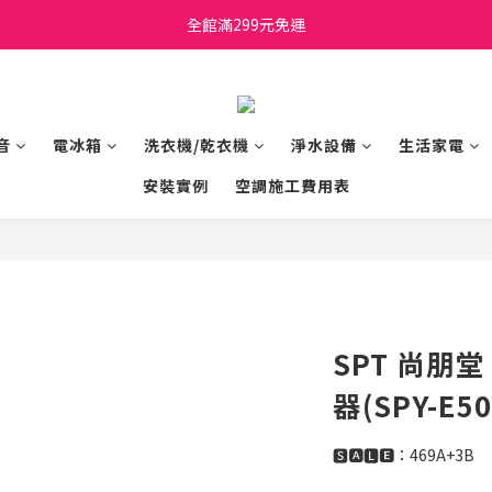
日立家電、國際牌 原廠管制價格 私訊優惠價
全館滿299元免運
日立家電、國際牌 原廠管制價格 私訊優惠價
音
電冰箱
洗衣機/乾衣機
淨水設備
生活家電
安裝實例
空調施工費用表
SPT 尚朋
器(SPY-E50
🆂🅰🅻🅴：469A+3B