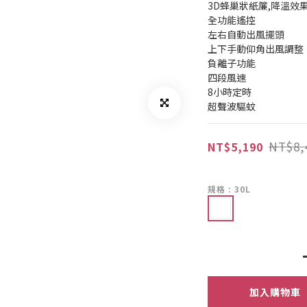
3D蜂巢狀紙簾,降溫效
全功能遙控
左右自動出風擺頭
上下手動仰角出風調整
負離子功能
四段風速
8小時定時
超聲波驅蚊
NT$8,
NT$5,190
規格
: 30L
加入購物車