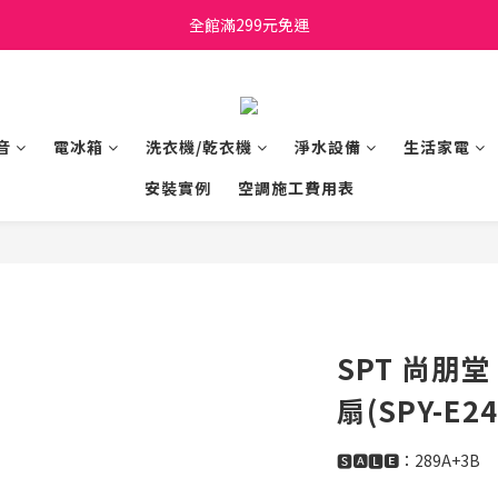
日立家電、國際牌 原廠管制價格 私訊優惠價
全館滿299元免運
日立家電、國際牌 原廠管制價格 私訊優惠價
音
電冰箱
洗衣機/乾衣機
淨水設備
生活家電
安裝實例
空調施工費用表
SPT 尚朋
扇(SPY-E24
🆂🅰🅻🅴：289A+3B