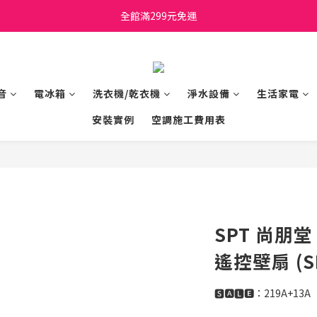
日立家電、國際牌 原廠管制價格 私訊優惠價
全館滿299元免運
日立家電、國際牌 原廠管制價格 私訊優惠價
音
電冰箱
洗衣機/乾衣機
淨水設備
生活家電
安裝實例
空調施工費用表
SPT 尚朋
遙控壁扇 (SF
🆂🅰🅻🅴：219A+13A