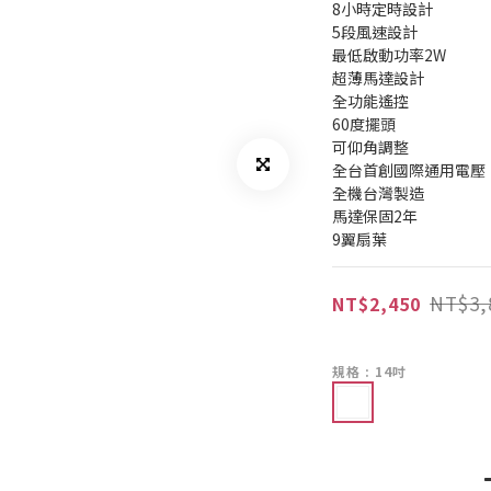
8小時定時設計
5段風速設計
最低啟動功率2W
超薄馬達設計
全功能遙控
60度擺頭
可仰角調整
全台首創國際通用電壓
全機台灣製造
馬達保固2年
9翼扇葉
NT$3,
NT$2,450
規格
: 14吋