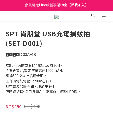
日立家電、國際牌 原廠管制價格 私訊優惠價
全館滿299元免運
日立家電、國際牌 原廠管制價格 私訊優惠價
SPT 尚朋堂 USB充電捕蚊拍
(SET-D001)
🆂🅰🅻🅴：33A+1B
功能: 可滅蚊或其他飛蚊以及照明用。
內置鋰電池,額定容量高達1200mAH,
高達500次以上循環使用。
工作時電網電壓: 2200V左右。
具有電源保護開關，增加安全性。
照明燈規格: 採用長壽命、高亮度、節能LED燈。
NT$700
NT$450