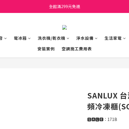
日立家電、國際牌 原廠管制價格 私訊優惠價
全館滿299元免運
日立家電、國際牌 原廠管制價格 私訊優惠價
音
電冰箱
洗衣機/乾衣機
淨水設備
生活家電
安裝實例
空調施工費用表
SANLUX 
頻冷凍櫃(SCF
🆂🅰🅻🅴：171B