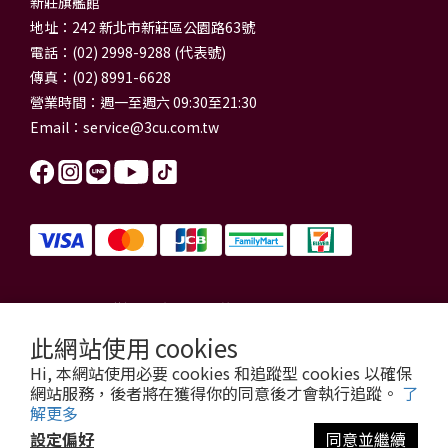
新莊旗艦館
地址：242 新北市新莊區公園路63號
電話：(02) 2998-9288 (代表號)
傳真：(02) 8991-6628
營業時間：週一至週六 09:30至21:30
Email：
service@3cu.com.tw
信源電器有限公司 統一編號：84179325
門市地址：新北市新莊區公園路63號
此網站使用 cookies
信源電器 版權所有
Hi, 本網站使用必要 cookies 和追蹤型 cookies 以確保
copyright © 2026 3cu.com.tw All Rights Reserved.
網站服務，後者將在獲得你的同意後才會執行追蹤。
了
解更多
設定偏好
同意並繼續