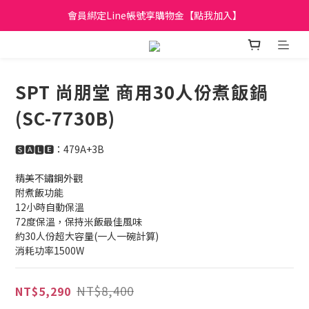
會員綁定Line帳號享購物金【點我加入】
日立家電、國際牌 原廠管制價格 私訊優惠價
全館滿299元免運
日立家電、國際牌 原廠管制價格 私訊優惠價
SPT 尚朋堂 商用30人份煮飯鍋
(SC-7730B)
🆂🅰🅻🅴：479A+3B
精美不鏽鋼外觀
附煮飯功能
12小時自動保溫
72度保溫，保持米飯最佳風味
約30人份超大容量(一人一碗計算)
消耗功率1500W
NT$8,400
NT$5,290