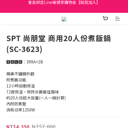
日立家電、國際牌 原廠管制價格 私訊優惠價
全館滿299元免運
日立家電、國際牌 原廠管制價格 私訊優惠價
SPT 尚朋堂 商用20人份煮飯鍋
(SC-3623)
🆂🅰🅻🅴：399A+2B
精美不鏽鋼外觀
附煮飯功能
12小時自動保溫
72度保溫，保持米飯最佳風味
約20人份超大容量(一人一碗計算)
內附防焦墊
消耗功率1250W
NT$7,000
NT$4,350