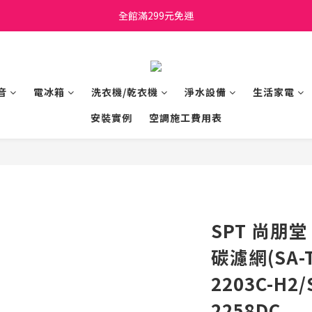
日立家電、國際牌 原廠管制價格 私訊優惠價
全館滿299元免運
日立家電、國際牌 原廠管制價格 私訊優惠價
音
電冰箱
洗衣機/乾衣機
淨水設備
生活家電
安裝實例
空調施工費用表
SPT 尚朋
碳濾網(SA-T
2203C-H2/
2258DC