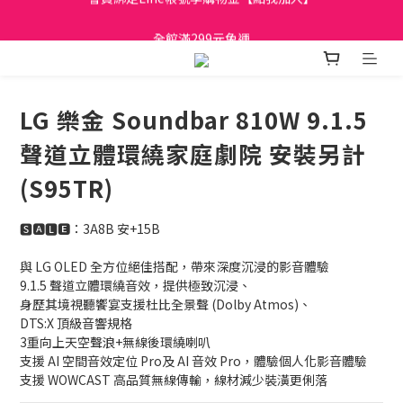
日立家電、國際牌 原廠管制價格 私訊優惠價
全館滿299元免運
日立家電、國際牌 原廠管制價格 私訊優惠價
LG 樂金 Soundbar 810W 9.1.5
聲道立體環繞家庭劇院 安裝另計
(S95TR)
🆂🅰🅻🅴：3A8B 安+15B
與 LG OLED 全方位絕佳搭配，帶來深度沉浸的影音體驗
9.1.5 聲道立體環繞音效，提供極致沉浸、
身歷其境視聽饗宴支援杜比全景聲 (Dolby Atmos)、
DTS:X 頂級音響規格
3重向上天空聲浪+無線後環繞喇叭
支援 AI 空間音效定位 Pro及 AI 音效 Pro，體驗個人化影音體驗
支援 WOWCAST 高品質無線傳輸，線材減少裝潢更俐落