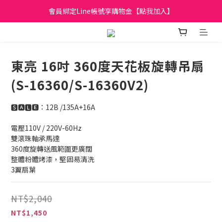
會員綁定Line帳號享購物金【點我加入】
日立家電、國際牌 原廠管制價格 私訊優惠價
全館滿299元免運
日立家電、國際牌 原廠管制價格 私訊優惠價
東亮 16吋 360度天花板旋轉吊扇
(S-16360/S-16360V2)
🆂🅰🅻🅴：12B /135A+16A
電壓110V / 220V-60Hz
雙滾珠軸承馬達
360度旋轉送風範圍更廣闊
整體粉體烤漆，堅固易清洗
3翼扇葉
NT$2,040
NT$1,450