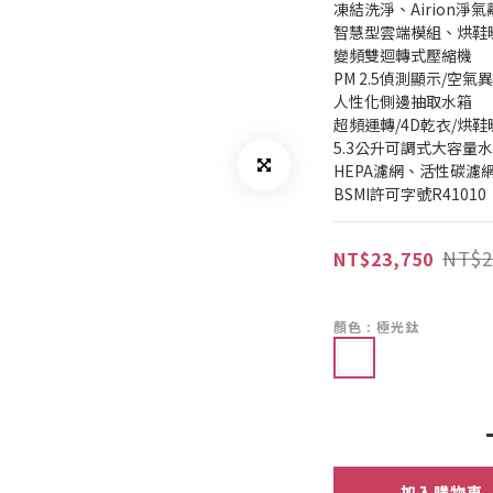
凍結洗淨、Airion淨氣
智慧型雲端模組、烘鞋
變頻雙迴轉式壓縮機
PM 2.5偵測顯示/空
人性化側邊抽取水箱
超頻運轉/4D乾衣/烘鞋
5.3公升可調式大容量
HEPA濾網、活性碳濾
BSMI許可字號R41010
NT$2
NT$23,750
顏色
: 極光鈦
加入購物車