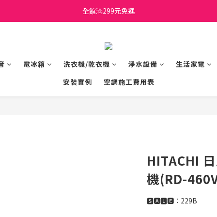
日立家電、國際牌 原廠管制價格 私訊優惠價
全館滿299元免運
日立家電、國際牌 原廠管制價格 私訊優惠價
音
電冰箱
洗衣機/乾衣機
淨水設備
生活家電
安裝實例
空調施工費用表
HITACHI
機(RD-460V
🆂🅰🅻🅴：229B