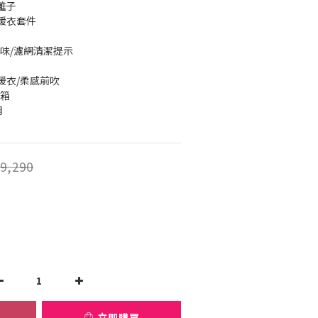
離子
暖衣套件
氣異味/濾網清潔提示
暖衣/柔感前吹
水箱
網
9,290
立即購買