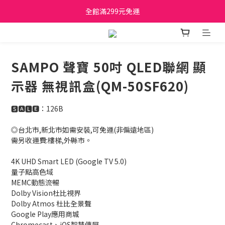
日立家電、國際牌 原廠管制價格 私訊優惠價
全館滿299元免運
日立家電、國際牌 原廠管制價格 私訊優惠價
SAMPO 聲寶 50吋 QLED聯網 顯
示器 無視訊盒(QM-50SF620)
🆂🅰🅻🅴：126B
◎台北市,新北市如需安裝,可免運(非偏遠地區)
需另收運費:樓梯,外縣市。
4K UHD Smart LED (Google TV 5.0)
量子點高色域
MEMC動態流暢
Dolby Vision杜比視界
Dolby Atmos 杜比全景聲
Google Play應用商城
Chromecast、iOS智慧傳屏