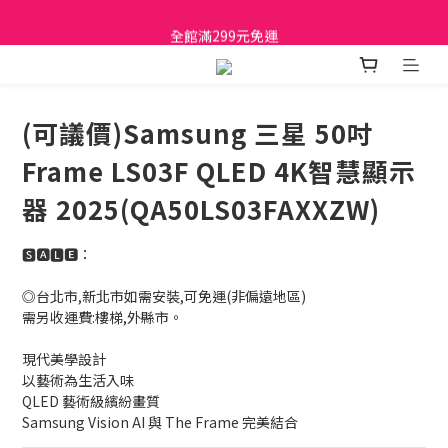
日立家電、國際牌 原廠管制價格 私訊優惠價
全館滿299元免運
日立家電、國際牌 原廠管制價格 私訊優惠價
(可議價)Samsung 三星 50吋
Frame LS03F QLED 4K智慧顯示
器 2025(QA50LS03FAXXZW)
🆂🅰🅻🅴：
◎台北市,新北市如需安裝,可免運(非偏遠地區)
需另收運費:樓梯,外縣市。
現代美學設計
以藝術為生活入味
QLED 藝術級繽紛畫質
Samsung Vision AI 與 The Frame 完美結合