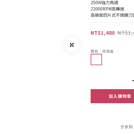
250W強力馬達
22000RPM高轉速
高硬度四片式不銹鋼刀
NT$1,
NT$1,480
顏色
: 玫瑰金
加入購物車
分享到