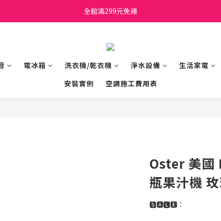
日立家電、國際牌 原廠管制價格 私訊優惠價
全館滿299元免運
日立家電、國際牌 原廠管制價格 私訊優惠價
音
電冰箱
洗衣機/乾衣機
淨水設備
生活家電
安裝實例
空調施工費用表
Oster 美國 
瓶果汁機 玫瑰
🆂🅰🅻🅴：