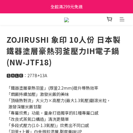
日立家電、國際牌 原廠管制價格 私訊優惠價
全館滿299元免運
日立家電、國際牌 原廠管制價格 私訊優惠價
ZOJIRUSHI 象印 10人份 日本製
鐵器塗層豪熱羽釜壓力IH電子鍋
(NW-JTF18)
🆂🅰🅻🅴：277B+13A
「鐵器塗層豪熱羽釜」(厚釜2.2mm)提升導熱效率
「燜飯持續加壓」激發米飯的美味
「頂級熱對流」大火力×高壓力(最大1.3氣壓)翻滾米粒，
  激發深層米飯甘甜
「專屬炊煮」功能，量身打造獨享的81種專屬口感
「改良式蒸氣口構造」清洗更簡單
「多段式壓力(1.0-1.3氣壓)」炊煮出不同口感
「羽釜+上蓋」白金微粒塗層 甜度美味UP