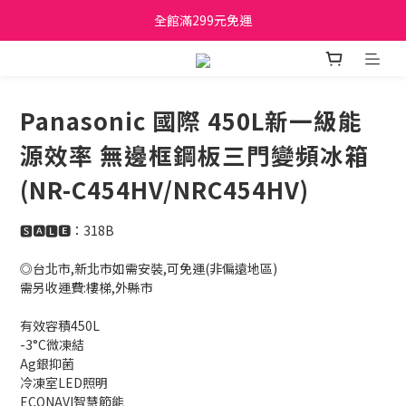
日立家電、國際牌 原廠管制價格 私訊優惠價
全館滿299元免運
日立家電、國際牌 原廠管制價格 私訊優惠價
Panasonic 國際 450L新一級能
源效率 無邊框鋼板三門變頻冰箱
(NR-C454HV/NRC454HV)
🆂🅰🅻🅴：318B
◎台北市,新北市如需安裝,可免運(非偏遠地區)
需另收運費:樓梯,外縣市
有效容積450L
-3°C微凍結
Ag銀抑菌
冷凍室LED照明
ECONAVI智慧節能