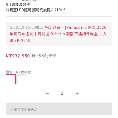
新1級能源效率
冷藏室LED照明 照明亮度提升21%*⁶
至
08/19 15:00
截止
指定商品，[Panasonic 國際 2026
年夏日有禮賞!] 買就送 Othello德國 不鏽鋼保鮮盒 三入
組 SP-2610
NT$34,890
NT$32,950
顏色
: N1香檳金
以優惠價加購商品