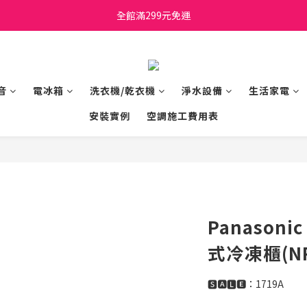
日立家電、國際牌 原廠管制價格 私訊優惠價
全館滿299元免運
日立家電、國際牌 原廠管制價格 私訊優惠價
音
電冰箱
洗衣機/乾衣機
淨水設備
生活家電
安裝實例
空調施工費用表
Panasoni
式冷凍櫃(NR-
🆂🅰🅻🅴：1719A