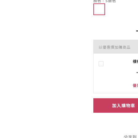
顏色
: S銀色
以優惠價加購商品
樓
優
加入購物車
分享到