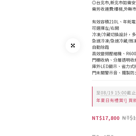
◎台北市,新北市如需安
需另收運費:樓梯,外縣
有效容積210L、年耗電
可選擇左/右開
冷凍/冷藏切換設計，
急速冷凍/急速冷藏/
自動除霜
高效變頻壓縮機、R60
門棚收納、分層透明收
庫外LED顯示、省力式
門未關警示音、鐵製防
至
08/19 15:00
截止
年夏日有禮賞!] 買就送
NT$1
NT$17,800