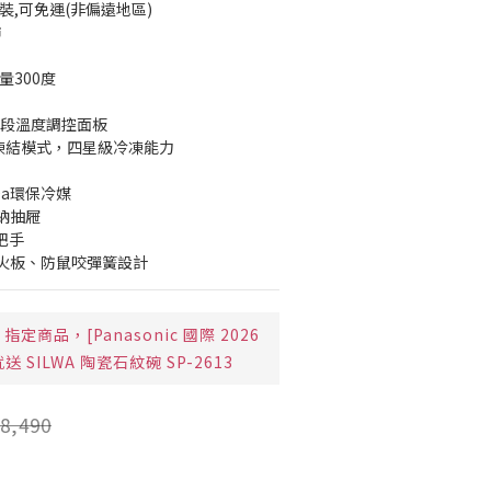
裝,可免運(非偏遠地區)
市
量300度
多段溫度調控面板
微凍結模式，四星級冷凍能力
0a環保冷媒
納抽屜
把手
火板、防鼠咬彈簧設計
指定商品，[Panasonic 國際 2026
 SILWA 陶瓷石紋碗 SP-2613
8,490