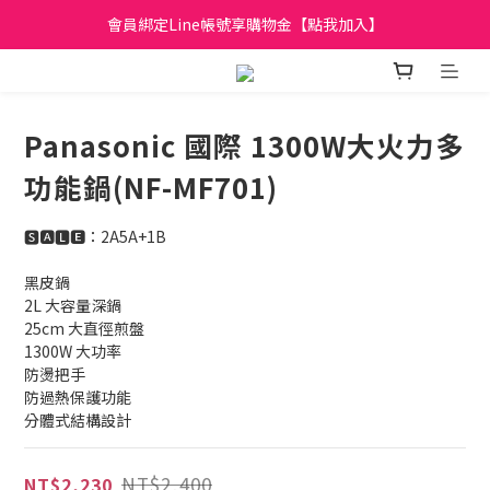
會員綁定Line帳號享購物金【點我加入】
日立家電、國際牌 原廠管制價格 私訊優惠價
全館滿299元免運
日立家電、國際牌 原廠管制價格 私訊優惠價
Panasonic 國際 1300W大火力多
功能鍋​(NF-MF701)
🆂🅰🅻🅴：2A5A+1B
黑皮鍋
2L 大容量深鍋
25cm 大直徑煎盤
1300W 大功率
防燙把手
防過熱保護功能
分體式結構設計
NT$2,400
NT$2,230