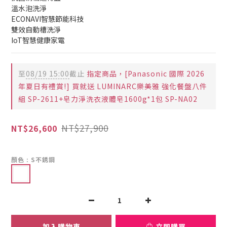
溫水泡洗淨
ECONAVI智慧節能科技
雙效自動槽洗淨
IoT智慧健康家電
至
08/19 15:00
截止
指定商品，[Panasonic 國際 2026
年夏日有禮賞!] 買就送 LUMINARC樂美雅 強化餐盤八件
組 SP-2611+皂力淨洗衣液體皂1600g*1包 SP-NA02
NT$27,900
NT$26,600
顏色
: S不銹鋼
加入購物車
立即購買