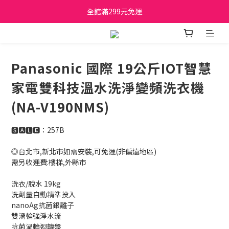
日立家電、國際牌 原廠管制價格 私訊優惠價
全館滿299元免運
日立家電、國際牌 原廠管制價格 私訊優惠價
Panasonic 國際 19公斤IOT智慧
家電雙科技溫水洗淨變頻洗衣機
(NA-V190NMS)
🆂🅰🅻🅴：257B
◎台北市,新北市如需安裝,可免運(非偏遠地區)
需另收運費:樓梯,外縣市
洗衣/脫水 19kg
洗劑量自動精準投入
nanoAg抗菌銀離子
雙渦輪強淨水流
抗菌渦輪迴轉盤