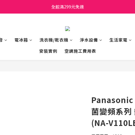
日立家電、國際牌 原廠管制價格 私訊優惠價
全館滿299元免運
日立家電、國際牌 原廠管制價格 私訊優惠價
音
電冰箱
洗衣機/乾衣機
淨水設備
生活家電
安裝實例
空調施工費用表
Panason
菌變頻系列
(NA-V110L