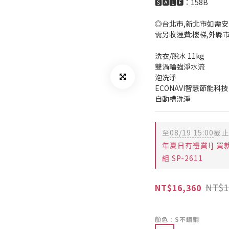
🆂🅰🅻🅴：158B
◎台北市,新北市如需安
需另收運費:樓梯,外縣
洗衣/脫水 11kg
雙渦輪強淨水流
泡洗淨
ECONAVI智慧節能科技
自動槽洗淨
至
08/19 15:00
截止
年夏日有禮賞!] 買
組 SP-2611
NT$1
NT$16,360
顏色
: S不鏽鋼