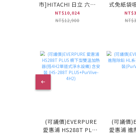
市]HITACHI 日立 六變
式免紙袋吸
士6合1 數字顯示版 多
CL6
NT$10,024
NT$3
合一全能洗地吸塵器
NT$12,900
NT$3
(PV-XHW4P-CGATW /
PVXHW4PCGATW)
(可議價)EVERPURE
(可議價)E
愛惠浦 HS288T PLUS
愛惠浦 進