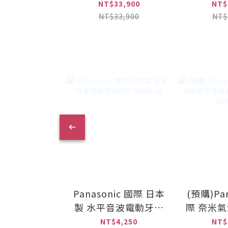
櫥下型雙溫加熱器(搭
列 淨水
NT$33,900
NT$
4H2單道式淨水設備)
(PurVi
NT$33,900
NT$
含安裝 (HS-288T
PLUS+PurVive-4H2)
Panasonic 國際 日本
(預購)Pan
製 水平音波電動牙刷
際 奈米
(EW-DA48-A)
機 個人旗
NT$4,250
NT$