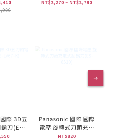
ANX2-
W)
,410
NT$2,270 ~ NT$2,790
NT$4,
國際牌淨水器
,900
NT$6,
B50)
c 國際 3D五
Panasonic 國際 國際
Panasoni
鬍刀(ES-
電壓 旋轉式刀頭充電
水離子吹風
-K)
式刮鬍刀(ES-6510)
(EH-NC
,550
NT$820
NT$14,