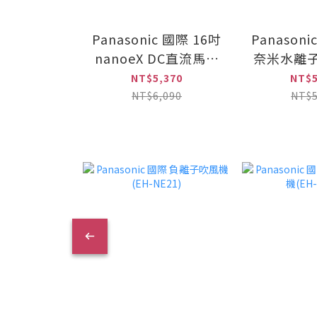
Panasonic 國際 16吋
Panasoni
nanoeX DC直流馬達
奈米水離子
極淨型立扇(F-
控立扇(F-H
NT$5,370
NT$5
H16LXD-K)
NT$6,090
NT$5