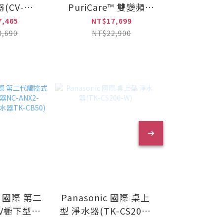
(CV-
PuriCare™ 雙變頻除
28L 變
CVSK11T)
濕機(DD181MWE0)
機(MJ-E
7,465
NT$17,699
NT$3
T
8,690
NT$22,900
NT$3
ic 國際 第二
Panasonic 國際 桌上
SodaStrea
V櫥下型加
型 淨水器(TK-CS200-
氣泡水機(