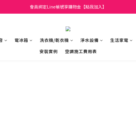
日立家電、國際牌 原廠管制價格 私訊優惠價
會員綁定Line帳號享購物金【點我加入】
全館滿299元免運
日立家電、國際牌 原廠管制價格 私訊優惠價
音
電冰箱
洗衣機/乾衣機
淨水設備
生活家電
安裝實例
空調施工費用表