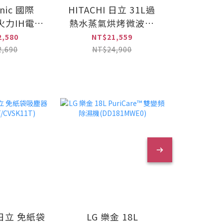
nic 國際
HITACHI 日立 31L過
Panason
火力IH電磁
熱水蒸氣烘烤微波爐
掛燙2合
-T31)
(MROS800AT)
(NI-
,580
NT$21,559
NT$
,690
NT$24,900
NT$
I 日立 免紙袋
LG 樂金 18L
MITSUBI