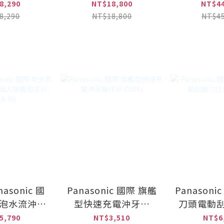
設備 含安裝
級600G(YS-8021RO)
熱器NC-
8,290
NT$18,800
NT$44
ve-4HL)
SET(配
8,290
NT$18,800
NT$45
TK-C
asonic 國
Panasonic 國際 旗艦
Panasoni
氣泡水流沖牙
型快速充電沖牙機
刀頭電動刮
艦型(EW-
(EW-DJ86)
LV67
5,790
NT$3,510
NT$6