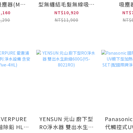
塵器(MC-
型無纏結毛髮無線吸塵
吸塵器
30)
器(MC-SB53K)
SK11T/
,160
NT$10,920
NT$
,290
NT$11,900
NT$
VERPURE
YENSUN 元山 廚下型
Panason
階除鉛 HL系
RO淨水器 雙出水生飲
代觸控式U