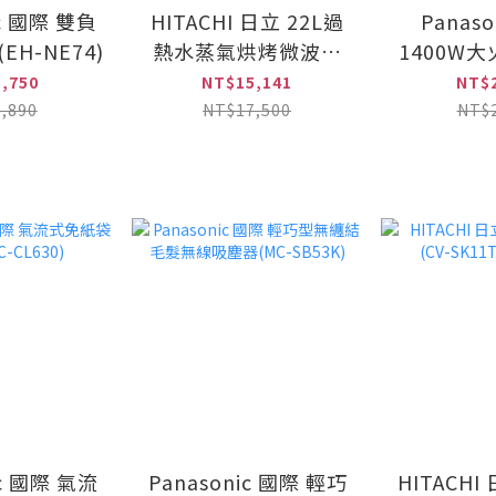
ic 國際 雙負
HITACHI 日立 22L過
Panaso
H-NE74)
熱水蒸氣烘烤微波爐
1400W大
(MROVS700T)
爐 (KY
,750
NT$15,141
NT$2
,890
NT$17,500
NT$2
ic 國際 氣流
Panasonic 國際 輕巧
HITACH