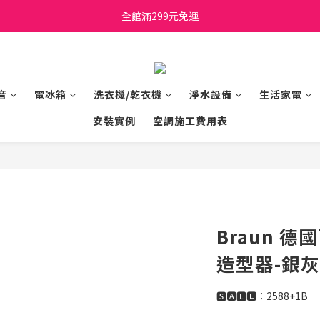
日立家電、國際牌 原廠管制價格 私訊優惠價
全館滿299元免運
日立家電、國際牌 原廠管制價格 私訊優惠價
音
電冰箱
洗衣機/乾衣機
淨水設備
生活家電
安裝實例
空調施工費用表
Braun 
造型器-銀灰色
🆂🅰🅻🅴：2588+1B