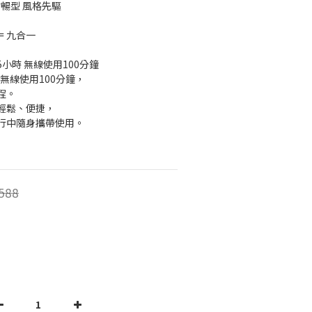
會暢型 風格先驅
= 九合一
5小時 無線使用100分鐘
可無線使用100分鐘，
程。
輕鬆、便捷，
行中隨身攜帶使用。
588