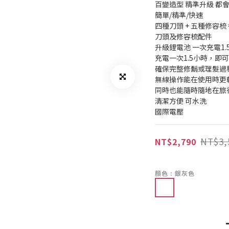
百變造型 精準升級 都
簡單/精準/快速
四種刀頭 + 五種修容梳 
刀頭及修容梳配件
升級鋰電池 一次充電1.
充電一次1.5小時，即
確保完整修鬍或理髮過
無線操作能在使用時更
同時也能隨時隨地在旅
清潔方便 可水洗
國際電壓
NT$3,
NT$2,790
顏色
: 銀灰色