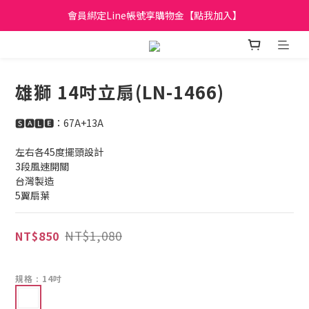
會員綁定Line帳號享購物金【點我加入】
日立家電、國際牌 原廠管制價格 私訊優惠價
全館滿299元免運
日立家電、國際牌 原廠管制價格 私訊優惠價
雄獅 14吋立扇(LN-1466)
🆂🅰🅻🅴：67A+13A
左右各45度擺頭設計
3段風速開關
台灣製造
5翼扇葉
NT$1,080
NT$850
規格
: 14吋