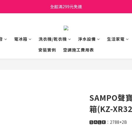
日立家電、國際牌 原廠管制價格 私訊優惠價
全館滿299元免運
日立家電、國際牌 原廠管制價格 私訊優惠價
音
電冰箱
洗衣機/乾衣機
淨水設備
生活家電
安裝實例
空調施工費用表
SAMPO聲
箱(KZ-XR32
🆂🅰🅻🅴：2788+2B