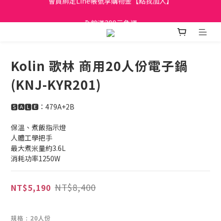
日立家電、國際牌 原廠管制價格 私訊優惠價
全館滿299元免運
日立家電、國際牌 原廠管制價格 私訊優惠價
Kolin 歌林 商用20人份電子鍋
(KNJ-KYR201)
🆂🅰🅻🅴：479A+2B
保溫、煮飯指示燈
人體工學把手
最大煮米量約3.6L
消耗功率1250W
NT$8,400
NT$5,190
規格
: 20人份