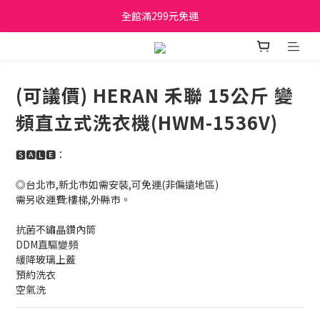
日立家電、國際牌 原廠管制價格 私訊優惠價
全館滿299元免運
日立家電、國際牌 原廠管制價格 私訊優惠價
(可議價) HERAN 禾聯 15公斤 變
頻直立式洗衣機(HWM-1536V)
🆂🅰🅻🅴：
◎台北市,新北市如需安裝,可免運(非偏遠地區)
需另收運費:樓梯,外縣市。
抗菌不鏽晶鑽內筒
DDM直驅變頻
緩降玻璃上蓋
預約洗衣
空氣洗