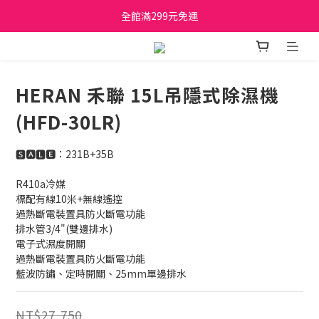
日立家電、國際牌 原廠管制價格 私訊優惠價
全館滿299元免運
日立家電、國際牌 原廠管制價格 私訊優惠價
HERAN 禾聯 15L吊隱式除濕機
(HFD-30LR)
🆂🅰🅻🅴：231B+35B
R410a冷媒
標配有線10米+無線遙控
過熱斷電裝置具防火斷電功能
排水管3/4"(雙邊排水)
電子式濕度開關
過熱斷電裝置具防火斷電功能
藍波防鏽、定時開關、25mm單邊排水
NT$27,750